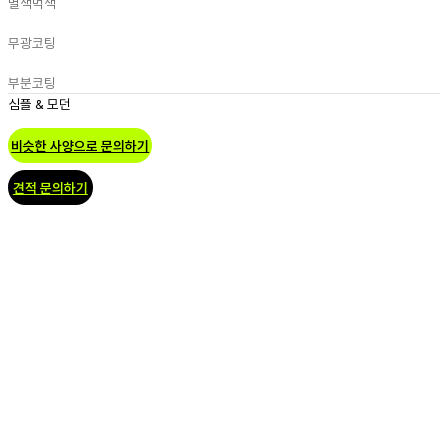
별색
먹색
무광코팅
부분코팅
심플 & 모던
비슷한 사양으로 문의하기
견적 문의하기