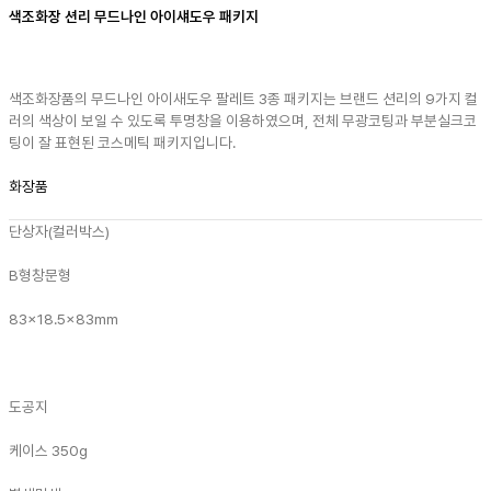
색조화장 션리 무드나인 아이섀도우 패키지
색조화장품의 무드나인 아이새도우 팔레트 3종 패키지는 브랜드 션리의 9가지 컬
러의 색상이 보일 수 있도록 투명창을 이용하였으며, 전체 무광코팅과 부분실크코
팅이 잘 표현된 코스메틱 패키지입니다.
화장품
단상자(컬러박스)
B형
창문형
83x18.5x83mm
도공지
케이스 350g