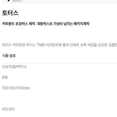
토터스
토터스
커피원두 포장박스 제작 : B형박스로 가성비 넘치는 패키지제작
토터스 커피포장 박스는 TMB 비코팅지에 별색 인쇄로 초록 색감을 강조한 심플
식품·음료
단상자(컬러박스)
B형
100x55x150mm
비도공지