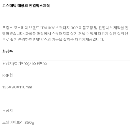
코스메틱 매장의 진열박스제작
프랑스 코스메틱 브랜드 'TALIKA' 스팟패치 30P 제품포장 및 진열박스 제작을 진
행하였습니다. 화장품 매장에서 스팟패치를 싶게 꺼낼수 있게 패키지 상단 절취선
으로 쉽게 분리하여 RRP박스의 기능을 잡아준 패키지제품입니다.
화장품
단상자(컬러박스)
커스텀박스
RRP형
135x90x110mm
도공지
로얄아이보리 350g