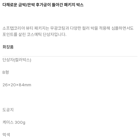
다채로운 금박/은박 후가공이 들아간 패키지 박스
소프탭코리아 뷰티 패키지는 무광코팅과 다양한 컬러 박을 적용해 심플하면서도
포인트를 살린 코스메틱 단상자입니다.
화장품
단상자(컬러박스)
B형
26x20x84mm
도공지
케이스 300g
먹색