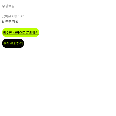
무광코팅
금박
은박
컬러박
레트로 감성
비슷한 사양으로 문의하기
견적 문의하기