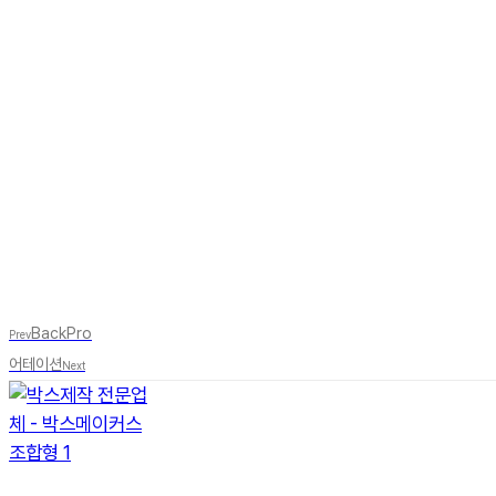
BackPro
Prev
어테이션
Next