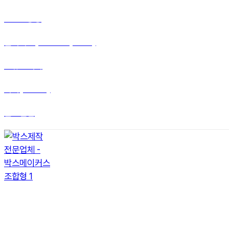
Dear.공방
콤마나인(comma, nine)
엔큐앤에이
라미(LAMY)
말끔살림