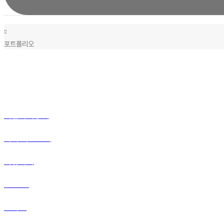
포트폴리오
포트폴리오
서울커피상회
바디 리스토어
이뮤니카
SOOO
텐시크