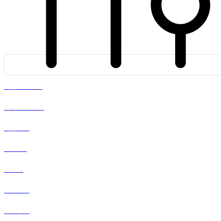
서울커피상회
바디 리스토어
이뮤니카
SOOO
텐시크
강원랜드
말끔살림