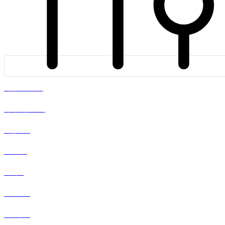
서울커피상회
바디 리스토어
이뮤니카
SOOO
텐시크
강원랜드
말끔살림