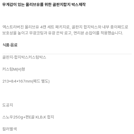
무게감이 있는 올리브유를 위한 골판지합지 박스제작
엑스트라버진 올리브유 4캔 세트 패키지로, 골판지 합지박스와 내부 종이패드로
보호성을 높이고 무광코팅과 유광 은박 로고, 면리본 손잡이를 적용했습니다.
식품·음료
골판지·합지박스
커스텀박스
커스텀
M(H)형
213*84*167mm(패드 별도)
도공지
스노우250g+편E골 KLB.K 합지
컬러
별색