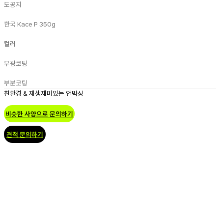
도공지
한국 Kace P 350g
컬러
무광코팅
부분코팅
친환경 & 재생
재미있는 언박싱
비슷한 사양으로 문의하기
견적 문의하기