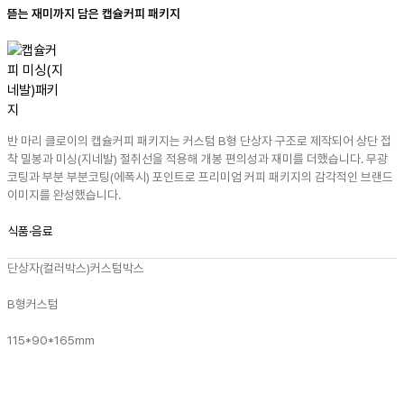
뜯는 재미까지 담은 캡슐커피 패키지
반 마리 클로이의 캡슐커피 패키지는 커스텀 B형 단상자 구조로 제작되어 상단 접
착 밀봉과 미싱(지네발) 절취선을 적용해 개봉 편의성과 재미를 더했습니다. 무광
코팅과 부분 부분코팅(에폭시) 포인트로 프리미엄 커피 패키지의 감각적인 브랜드
이미지를 완성했습니다.
식품·음료
단상자(컬러박스)
커스텀박스
B형
커스텀
115*90*165mm