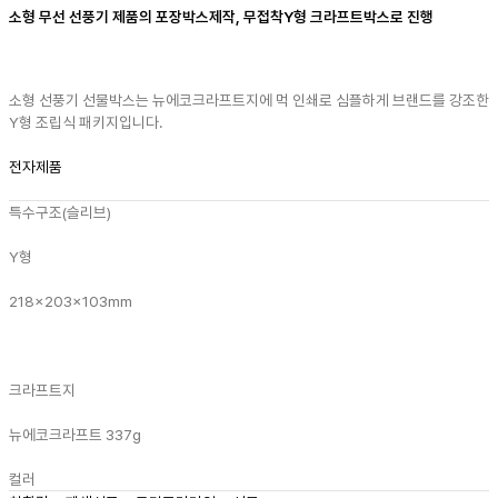
소형 무선 선풍기 제품의 포장박스제작, 무접착Y형 크라프트박스로 진행
소형 선풍기 선물박스는 뉴에코크라프트지에 먹 인쇄로 심플하게 브랜드를 강조한
Y형 조립식 패키지입니다.
전자제품
특수구조(슬리브)
Y형
218x203x103mm
크라프트지
뉴에코크라프트 337g
컬러