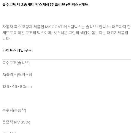
특수코팅제 3종세트 박스제작?? 슬리브+인박스+패드
자동차 특수 코팅제 제품인 MK COAT 커스텀박스는 슬리브+인박스+패트까지 한
세트로 제작된 구조의 박스이며, 멋스러운 그린의 색감이 돋보이는 패키지제품입
니다.
라이프스타일·굿즈
특수구조(슬리브)
S(슬리브)형
커스텀
136x46x80mm
특수지(은증착)
은증착 RIV 350g