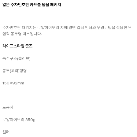
얇은 주차번호판 카드를 담을 패키지
주차번호판 패키지는 로얄아이보리 지에 양면 컬러 인쇄와 무광코팅을 적용한 무
접착 봉투형 박스입니다.
라이프스타일·굿즈
특수구조(슬리브)
봉투(고리)형형
150x92mm
도공지
로얄아이보리 350g
컬러