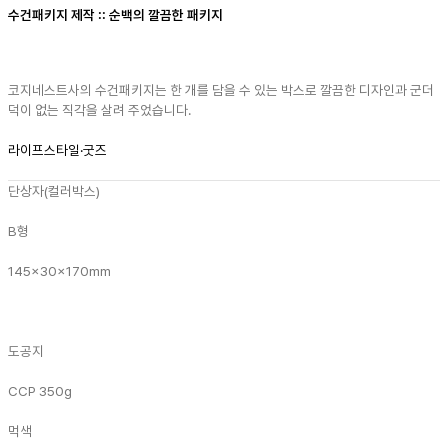
수건패키지 제작 :: 순백의 깔끔한 패키지
코지네스트사의 수건패키지는 한 개를 담을 수 있는 박스로 깔끔한 디자인과 군더
덕이 없는 직각을 살려 주었습니다.
라이프스타일·굿즈
단상자(컬러박스)
B형
145x30x170mm
도공지
CCP 350g
먹색