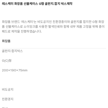
레스케미 화장품 선물케이스 G형 골판지.합지 박스제작
화장품 브랜드 ‘레스케미’는 비도공지인 친환경종이와 골판지를 합지한 G형 화장
품 선물케이스로 소이잉크를 사용한 별색인쇄와 함께 내부 제품 고정을 위해 종이
패드로 제작을 진행하였습니다.
화장품
골판지·합지박스
G(C)형
200x190x75mm
비도공지
친환경지