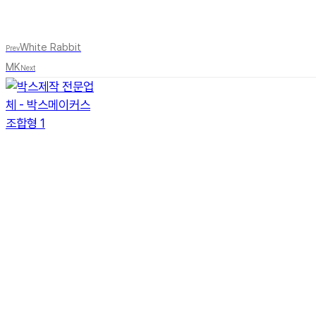
White Rabbit
Prev
MK
Next