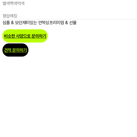
별색
백색
먹색
형압
에칭
심플 & 모던
재미있는 언박싱
프리미엄 & 선물
비슷한 사양으로 문의하기
견적 문의하기