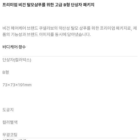
프리미엄 비건 탈모샴푸를 위한 고급 B형 단상자 패키지
비건 헤어케어 브랜드 쿠넬라보의 약산성 탈모 샴푸를 위한 프리미엄 패키지로, 제
품의 기능성과 브랜드 이미지를 동시에 담아냈습니다.
바디케어·향수
단상자(컬러박스)
B형
73x73x191mm
도공지
컬러
별색
무광코팅