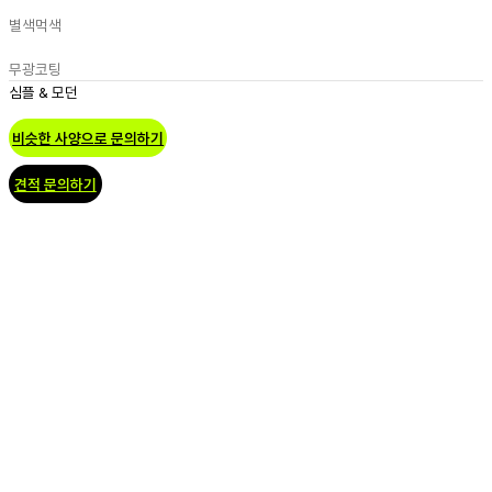
별색
먹색
무광코팅
심플 & 모던
비슷한 사양으로 문의하기
견적 문의하기