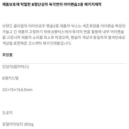
제품보호에 탁월한 B형단상자 육각면의 아이펜슬2종 패키지제작
브랜드 클라랩의 아이브로우 펜슬2종 제품의 박스는 색조화장품 아이펜슬 특징인
가늘고 긴 제품의 고정하기 위해 B형박스에서 육각의 면을 활용해 내부 아이펜슬
을 고정시켜 제품의 소리를 최소화 하였으며, 펜슬의 색상과 동일하게 별색인쇄로
색상을 표현해준 코스메틱 패키지제품입니다.
화장품
단상자(컬러박스)
B형
커스텀
20x15x154.5mm
도공지
로얄아이보리 350g