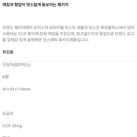
에칭과 형압이 멋스럽게 돋보이는 패키지
브랜드 헤리아떼의 모이스처 리바이탈 미스트 제품의 박스은 화장품박스에서 많이
사용되는 CCP 종이에 전체 에칭을 주었으며, 핑크골드박과 형압으로 브랜드 로고
를 입체감 있게 표현해준 코스메틱 패키지제품입니다.
화장품
단상자(컬러박스)
B형
41x41x174mm
도공지
CCP 350g