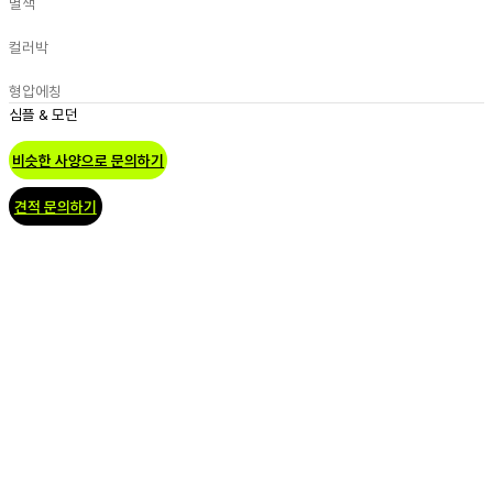
별색
컬러박
형압
에칭
심플 & 모던
비슷한 사양으로 문의하기
견적 문의하기