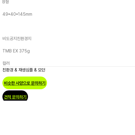
B형
49*40*145mm
비도공지
친환경지
TMB EX 375g
컬러
친환경 & 재생
심플 & 모던
비슷한 사양으로 문의하기
견적 문의하기