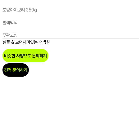
로얄아이보리 350g
별색
먹색
무광코팅
심플 & 모던
재미있는 언박싱
비슷한 사양으로 문의하기
견적 문의하기