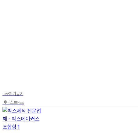
치키몽키
Prev
바니스트
Next