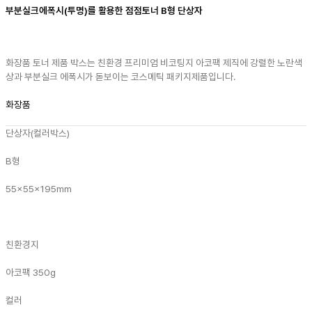
부분실크에폭시(투명)를 활용한 점점토너 B형 단상자
화장품 토너 제품 박스는 친환경 프리미엄 비코팅지 아코팩 제직에 강렬한 노란색
상과 부분실크 에폭시가 돋보이는 코스메틱 패키지제품입니다.
화장품
단상자(컬러박스)
B형
55x55x195mm
친환경지
아코팩 350g
컬러