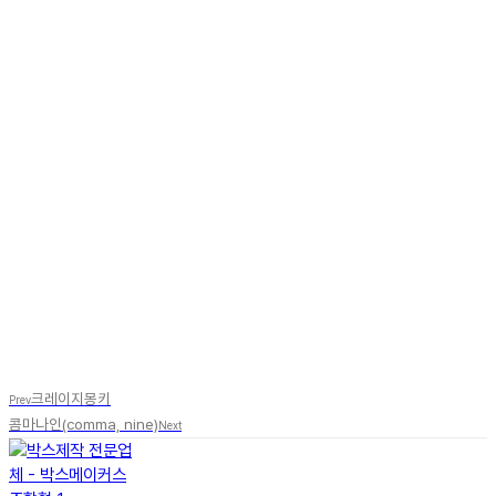
크레이지몽키
Prev
콤마나인(comma, nine)
Next