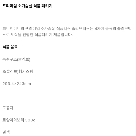
프리미엄 소가슴살 식품 패키지
피트앤미트의 프리미엄 소가슴살 식품박스 슬리브박스는 4가지 종류의 슬리브박
스로 제작을 진행한 식품패키지 제품입니다.
식품·음료
특수구조(슬리브)
S(슬리브)형
커스텀
299.4x243mm
도공지
로얄아이보리 300g
별색