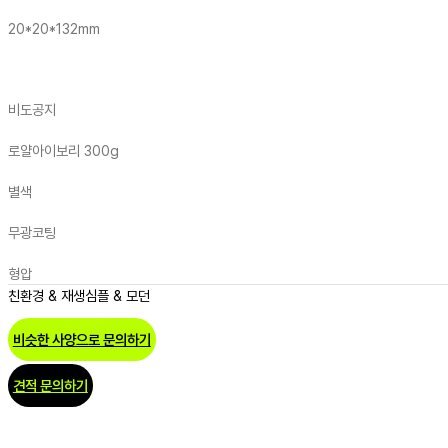
20*20*132mm
비도공지
로얄아이보리 300g
별색
무광코팅
형압
친환경 & 재생
심플 & 모던
비슷한 사양으로 문의하기
견적 문의하기