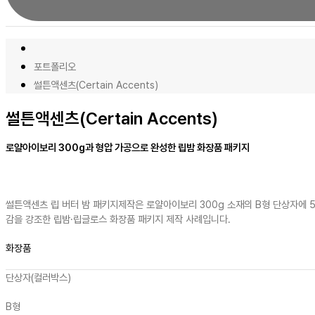
포트폴리오
썰튼액센츠(Certain Accents)
썰튼액센츠(Certain Accents)
로얄아이보리 300g과 형압 가공으로 완성한 립밤 화장품 패키지
썰튼액센츠 립 버터 밤 패키지제작은 로얄아이보리 300g 소재의 B형 단상자에 
감을 강조한 립밤·립글로스 화장품 패키지 제작 사례입니다.
화장품
단상자(컬러박스)
B형