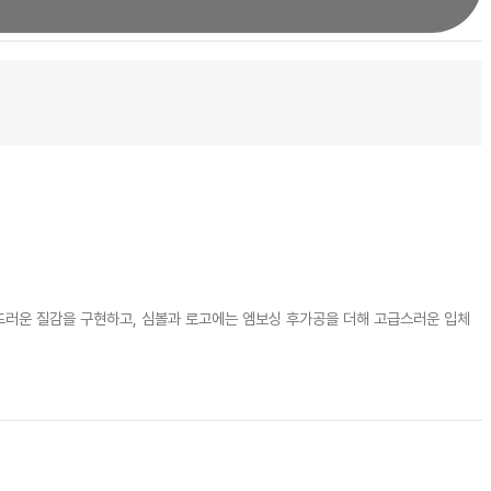
드러운 질감을 구현하고, 심볼과 로고에는 엠보싱 후가공을 더해 고급스러운 입체