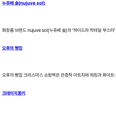
누쥬베 솔(nujuve sol)
화장품 브랜드 nujuve sol(누쥬베 솔)의 ‘하이드라 칵테일 부
오후의 빵집
오후의 빵집 크리스마스 쇼핑백은 은증착 아트지에 에칭과 화이트·
크레이지몽키