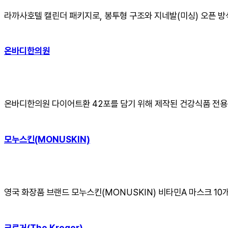
라까사호텔 캘린더 패키지로, 봉투형 구조와 지네발(미싱) 오픈 
온바디한의원
온바디한의원 다이어트환 42포를 담기 위해 제작된 건강식품 전용
모누스킨(MONUSKIN)
영국 화장품 브랜드 모누스킨(MONUSKIN) 비타민A 마스크 1
크로거(The Kroger)