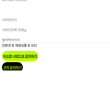
크라프트지
크라프트팩 308g
별색
백색
먹색
친환경 & 재생
심플 & 모던
비슷한 사양으로 문의하기
견적 문의하기