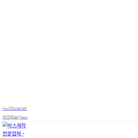
Olivarrier
Prev
바르(Barr)
Next