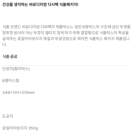
건강을 생각하는 바로디미방 다시팩 식품패키지!
식품 브랜드 바로디미방 다비팩의 제품박스느 일반 B형박스의 구조에 상단 두껑을
맞뚜껑 방식이 아닌 두껑이 열리지 않게 하기 위해 결합형으로 식품박스의 특성을
살려주는 로얄아이보리지 재질과 무광코팅으로 제작한 식품박스 패키지 제품입니
다.
식품·음료
단상자(컬러박스)
B형
커스텀
249x101x215mm
도공지
로얄아이보리지 350g