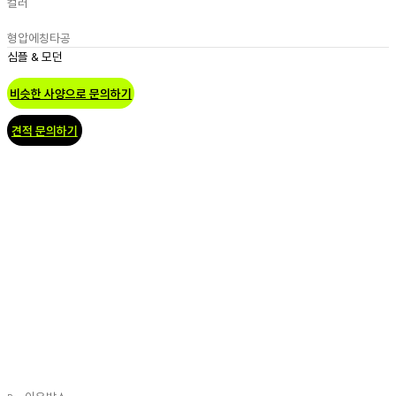
컬러
형압
에칭
타공
심플 & 모던
비슷한 사양으로 문의하기
견적 문의하기