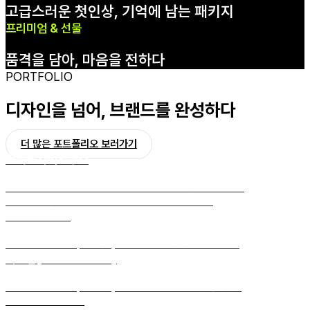
고급스러운 첫인상, 기억에 남는 패키지
프리미엄 & 선물
품격을 담아, 마음을 전하다
PORTFOLIO
디자인을 넘어, 브랜드를 완성하다
더 많은 포트폴리오 보러가기
한국원자력연구소
친환경 & 재생
·
심플 & 모던
·
프리미엄 & 선물
·
쇼핑백
·
라이프스타일
·굿즈
·
쇼핑백 일반형
·
크라프트지
·
친환경지
·
컬러
·
끈
·
하도메
Dermatime
심플 & 모던
·
단상자(컬러박스)
·
화장품
·
B형
·
별색
·
무광코팅
·
에폭시
니즈덤(NEEDSDERM)
레트로 감성
·
단상자(컬러박스)
·
화장품
·
B형
·
도공지
·
별색
·
먹색
·
무광
코팅
·
에폭시
·
부분코팅