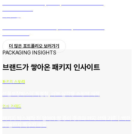
미분류
·
심플 & 모던
·
단상자(컬러박스)
·
라이프스타일·굿즈
·
B형
·
도
공지
·
컬러
·
무광코팅
어사진품
친환경 & 재생
·
심플 & 모던
·
단상자(컬러박스)
·
식품·음료
·
B형
·
도공
지
·
컬러
·
무광코팅
더 많은 포트폴리오 보러가기
PACKAGING INSIGHTS
브랜드가 쌓아온 패키지 인사이트
패키지 스토리
선물포장박스의 특별함, 리본 삼각형 쇼핑백 제작
인쇄 가이드
패키지 박스제작 전 알아야 할 종이 종류와 판지 선택 기준｜백판
지·골판지·특수지 비교